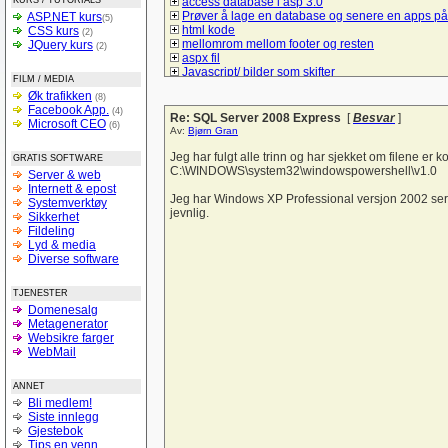
KURS / TUTORIALS
access database i asp 3.0
Prøver å lage en database og senere en apps på
ASP.NET kurs
(5)
html kode
CSS kurs
(2)
mellomrom mellom footer og resten
JQuery kurs
(2)
aspx fil
Javascript/ bilder som skifter
FILM / MEDIA
Spørsmål om hva må jeg gjør å bruke mysql/sql t
Øk trafikken
(8)
å lage et student register
Facebook App.
(4)
Lik i ulike browsere
Re: SQL Server 2008 Express
[
Besvar
]
Microsoft CEO
(6)
checkBoxList
Av:
Bjørn Gran
ASP.net kontaktskjema
Hvordan bruke session sammen med listeboks og
Jeg har fulgt alle trinn og har sjekket om filene er
GRATIS SOFTWARE
Hyperlink-vise informasjon uten nytt vindu
C:\WINDOWS\system32\windowspowershell\v1.0
Server & web
Vise kun de 10 siste poster
Internett & epost
tekst sjekk
Jeg har Windows XP Professional versjon 2002 ser
Systemverktøy
Liste ut poster i asp
jevnlig.
Sikkerhet
Form
Fildeling
spørsmål om litt hjelp til denne siden
Lyd & media
Trenger en tilbakemelding på denne forsiden
Diverse software
hvordan logge seg inn på sin egen e-mail adres
login i ASP
TJENESTER
Sjekk på e-postadresseformat
Domenesalg
Bytte om på tekst i tekstbokser ASP.NET
Metagenerator
Verdier tekstfelt -databasen
Websikre farger
Struktur på databaser
WebMail
si opp abbonementet
Personalregister
Lever nettstedet??
ANNET
Vise produkter
Bli medlem!
Light box og css
Siste innlegg
Hjelp til å forstå :-)
Gjestebok
SQL (og kobling mot databaser med PHP)
Tips en venn