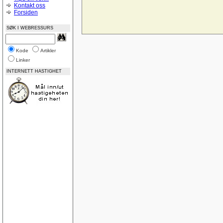
Midtstilling av nettside
Kontakt oss
CSS og Cutenews problem
Forsiden
Norske feilmeldinger
Bilde som link vises ikke i IE 8
SØK I WEBRESSURS
God på Google
Name drop your site?
Feedback? www.page1.me
Vurdering av nettsted
Kode
Artikler
ASP:NET-lukke-åpne
Linker
Posisjoneringsproblem i CSS (adjacent float)
ASP.NET-Trege knapper, virker-virker ikke
INTERNETT HASTIGHET
Update AccessTable ASP.NET
Låse tabeller
Tabeller
SQLDatabase på WebHotell
IIS-oppsett
Nedtellingsscript
Ajax, PHP - Sende input verdier til php
Trekke ut data OleDb
Lokal webserver Vista
Gratis webservices
Database diagrammer
Dublettverdier i en indeks
Registreringsside for asp
Landscape printing
SQL Server 2008 Express - nok en gang
SQL Server 2008 Express
Re: SQL Server 2008 Express
Re: SQL Server 2008 Express
Re: SQL Server 2008 Express - nok en gang
ASP email
SQL View med bruk av count mellom datoer