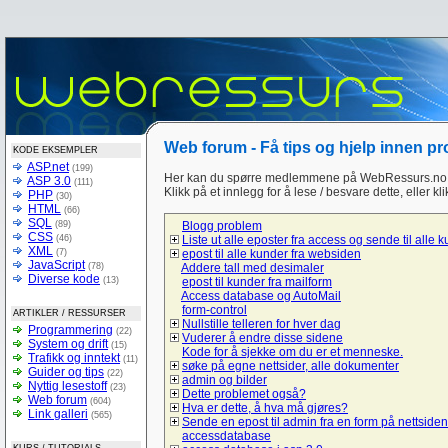
Web forum - Få tips og hjelp innen p
KODE EKSEMPLER
ASP.net
(199)
Her kan du spørre medlemmene på WebRessurs.no 
ASP 3.0
(111)
Klikk på et innlegg for å lese / besvare dette, eller kl
PHP
(30)
HTML
(66)
SQL
(89)
Blogg problem
CSS
(46)
Liste ut alle eposter fra access og sende til alle 
XML
(7)
epost til alle kunder fra websiden
JavaScript
(78)
Addere tall med desimaler
Diverse kode
(13)
epost til kunder fra mailform
Access database og AutoMail
form-control
ARTIKLER / RESSURSER
Nullstille telleren for hver dag
Programmering
(22)
Vuderer å endre disse sidene
System og drift
(15)
Kode for å sjekke om du er et menneske.
Trafikk og inntekt
(11)
søke på egne nettsider, alle dokumenter
Guider og tips
(22)
admin og bilder
Nyttig lesestoff
(23)
Dette problemet også?
Web forum
(604)
Hva er dette, å hva må gjøres?
Link galleri
(565)
Sende en epost til admin fra en form på nettsiden
accessdatabase