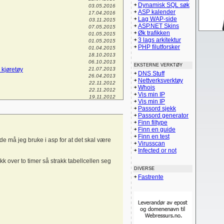
Dynamisk SQL søk
03.05.2016
ASP kalender
17.04.2016
Lag WAP-side
03.11.2015
ASP.NET Skins
07.05.2015
Øk trafikken
01.05.2015
3 lags arkitektur
01.05.2015
PHP filutforsker
01.04.2015
18.10.2013
06.10.2013
EKSTERNE VERKTØY
 kjøretøy
21.07.2013
DNS Stuff
26.04.2013
Nettverksverktøy
22.11.2012
Whois
22.11.2012
Vis min IP
19.11.2012
Vis min IP
il info hjemmesiden
01.08.2012
Passord sjekk
14.06.2012
Passord generator
11.05.2012
Finn filtype
03.05.2012
Finn en guide
30.03.2012
Finn en test
 egendefinert klasse?
16.02.2012
de må jeg bruke i asp for at det skal være
Virusscan
05.02.2012
Infected or not
17.01.2012
08.01.2012
kk over to timer så strakk tabellcellen seg
03.01.2012
DIVERSE
28.12.2011
Fastrente
06.10.2011
01.07.2011
se?
26.06.2011
13.05.2011
04.05.2011
03.05.2011
30.04.2011