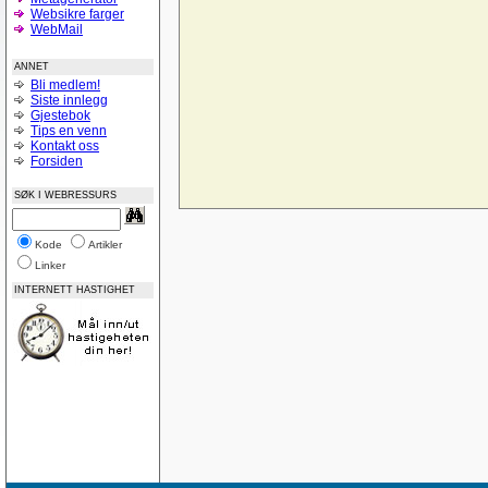
Websikre farger
Struktur på databaser
WebMail
si opp abbonementet
Personalregister
Lever nettstedet??
ANNET
Vise produkter
Bli medlem!
Light box og css
Siste innlegg
Hjelp til å forstå :-)
Gjestebok
SQL (og kobling mot databaser med PHP)
Tips en venn
Midtstilling av nettside
Kontakt oss
CSS og Cutenews problem
Forsiden
Norske feilmeldinger
Bilde som link vises ikke i IE 8
SØK I WEBRESSURS
God på Google
Name drop your site?
Feedback? www.page1.me
Vurdering av nettsted
Kode
Artikler
ASP:NET-lukke-åpne
Linker
Posisjoneringsproblem i CSS (adjacent float)
ASP.NET-Trege knapper, virker-virker ikke
INTERNETT HASTIGHET
Update AccessTable ASP.NET
Låse tabeller
Tabeller
SQLDatabase på WebHotell
IIS-oppsett
Nedtellingsscript
Ajax, PHP - Sende input verdier til php
Trekke ut data OleDb
Lokal webserver Vista
Gratis webservices
Database diagrammer
Dublettverdier i en indeks
Registreringsside for asp