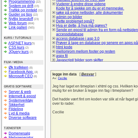
Programmering
(22)
Vuderer å endre disse sidene
System og drift
(15)
Kode for å sjekke om du er et menneske.
Trafikk og inntekt
(11)
søke på egne nettsider, alle dokumenter
Guider og tips
(22)
admin og bilder
Nyttig lesestoff
(23)
Dette problemet også?
Web forum
(604)
Hva er dette, å hva må gjøres?
Link galleri
(565)
Sende en epost til admin fra en form på nettsiden
accessdatabase
KURS / TUTORIALS
access database i asp 3.0
Prøver å lage en database og senere en apps på
ASP.NET kurs
(5)
html kode
CSS kurs
(2)
mellomrom mellom footer og resten
JQuery kurs
(2)
aspx fil
Javascript/ bilder som skifter
FILM / MEDIA
Spørsmål om hva må jeg gjør å bruke mysql/sql t
Øk trafikken
(8)
å lage et student register
Facebook App.
(4)
Lik i ulike browsere
legge inn data
[
Besvar
]
Microsoft CEO
(6)
checkBoxList
Av:
Cecilie
ASP.net kontaktskjema
Hvordan bruke session sammen med listeboks og
Jeg har laget en timeplan i xhtml og css. Hvilken ko
GRATIS SOFTWARE
Hyperlink-vise informasjon uten nytt vindu
mulig for en bruker å legge inn fag i timeplanen?
Server & web
Vise kun de 10 siste poster
Internett & epost
tekst sjekk
Det hadde vært fint om koden var slik at når faget gi
Systemverktøy
Liste ut poster i asp
over to rader.
Sikkerhet
Form
Fildeling
spørsmål om litt hjelp til denne siden
Cecilie
Lyd & media
Trenger en tilbakemelding på denne forsiden
Diverse software
hvordan logge seg inn på sin egen e-mail adres
login i ASP
TJENESTER
Sjekk på e-postadresseformat
Domenesalg
Bytte om på tekst i tekstbokser ASP.NET
Metagenerator
Verdier tekstfelt -databasen