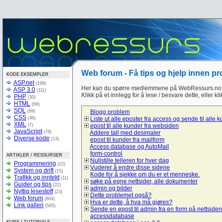
Web forum - Få tips og hjelp innen p
KODE EKSEMPLER
ASP.net
(199)
Her kan du spørre medlemmene på WebRessurs.no 
ASP 3.0
(111)
Klikk på et innlegg for å lese / besvare dette, eller kl
PHP
(30)
HTML
(66)
SQL
(89)
Blogg problem
CSS
(46)
Liste ut alle eposter fra access og sende til alle 
XML
(7)
epost til alle kunder fra websiden
JavaScript
(78)
Addere tall med desimaler
Diverse kode
(13)
epost til kunder fra mailform
Access database og AutoMail
form-control
ARTIKLER / RESSURSER
Nullstille telleren for hver dag
Programmering
(22)
Vuderer å endre disse sidene
System og drift
(15)
Kode for å sjekke om du er et menneske.
Trafikk og inntekt
(11)
søke på egne nettsider, alle dokumenter
Guider og tips
(22)
admin og bilder
Nyttig lesestoff
(23)
Dette problemet også?
Web forum
(604)
Hva er dette, å hva må gjøres?
Link galleri
(565)
Sende en epost til admin fra en form på nettsiden
accessdatabase