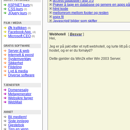
KURS / TUTORIALS
access database i asp 3.0
Prøver å lage en database og senere en apps på
ASP.NET kurs
(5)
html kode
CSS kurs
(2)
mellomrom mellom footer og resten
JQuery kurs
(2)
aspx fil
Javascript/ bilder som skifter
FILM / MEDIA
Spørsmål om hva må jeg gjør å bruke mysql/sql t
Øk trafikken
(8)
å lage et student register
Facebook App.
(4)
Lik i ulike browsere
Webhotell
[
Besvar
]
Microsoft CEO
(6)
checkBoxList
Hei,
ASP.net kontaktskjema
Hvordan bruke session sammen med listeboks og
GRATIS SOFTWARE
Jeg er på jakt etter et nytt webhotell, og lurte litt
Hyperlink-vise informasjon uten nytt vindu
hostet, og er er du fornøyd?
Server & web
Vise kun de 10 siste poster
Internett & epost
tekst sjekk
Dette gjelder da Win2k eller Win 2003 Server.
Systemverktøy
Liste ut poster i asp
Sikkerhet
Form
Fildeling
spørsmål om litt hjelp til denne siden
Lyd & media
Trenger en tilbakemelding på denne forsiden
Diverse software
hvordan logge seg inn på sin egen e-mail adres
login i ASP
TJENESTER
Sjekk på e-postadresseformat
Domenesalg
Bytte om på tekst i tekstbokser ASP.NET
Metagenerator
Verdier tekstfelt -databasen
Websikre farger
Struktur på databaser
WebMail
si opp abbonementet
Personalregister
Lever nettstedet??
ANNET
Vise produkter
Bli medlem!
Light box og css
Siste innlegg
Hjelp til å forstå :-)
Gjestebok
SQL (og kobling mot databaser med PHP)
Tips en venn