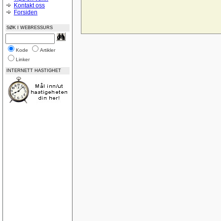
Midtstilling av nettside
Kontakt oss
CSS og Cutenews problem
Forsiden
Norske feilmeldinger
Bilde som link vises ikke i IE 8
SØK I WEBRESSURS
God på Google
Name drop your site?
Feedback? www.page1.me
Vurdering av nettsted
Kode
Artikler
ASP:NET-lukke-åpne
Linker
Posisjoneringsproblem i CSS (adjacent float)
ASP.NET-Trege knapper, virker-virker ikke
INTERNETT HASTIGHET
Update AccessTable ASP.NET
Låse tabeller
Tabeller
SQLDatabase på WebHotell
IIS-oppsett
Nedtellingsscript
Ajax, PHP - Sende input verdier til php
Trekke ut data OleDb
Lokal webserver Vista
Gratis webservices
Database diagrammer
Dublettverdier i en indeks
Registreringsside for asp
Landscape printing
SQL Server 2008 Express - nok en gang
SQL Server 2008 Express
ASP email
SQL View med bruk av count mellom datoer
Lær deg ASP.NET Del 3: Koble til database og v
Sortering
legge sammen tall med komma i tekstbokser ?