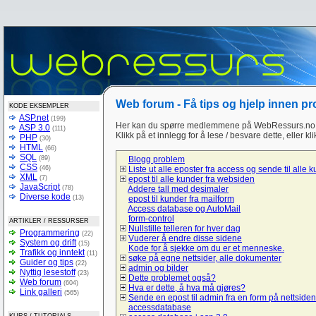
Web forum - Få tips og hjelp innen p
KODE EKSEMPLER
ASP.net
(199)
Her kan du spørre medlemmene på WebRessurs.no 
ASP 3.0
(111)
Klikk på et innlegg for å lese / besvare dette, eller kl
PHP
(30)
HTML
(66)
SQL
(89)
Blogg problem
CSS
(46)
Liste ut alle eposter fra access og sende til alle 
XML
(7)
epost til alle kunder fra websiden
JavaScript
(78)
Addere tall med desimaler
Diverse kode
(13)
epost til kunder fra mailform
Access database og AutoMail
form-control
ARTIKLER / RESSURSER
Nullstille telleren for hver dag
Programmering
(22)
Vuderer å endre disse sidene
System og drift
(15)
Kode for å sjekke om du er et menneske.
Trafikk og inntekt
(11)
søke på egne nettsider, alle dokumenter
Guider og tips
(22)
admin og bilder
Nyttig lesestoff
(23)
Dette problemet også?
Web forum
(604)
Hva er dette, å hva må gjøres?
Link galleri
(565)
Sende en epost til admin fra en form på nettsiden
accessdatabase