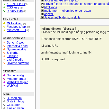
KURS / TUTORIALS
access database i asp 3.0
Prøver å lage en database og senere en apps på
ASP.NET kurs
(5)
html kode
CSS kurs
(2)
mellomrom mellom footer og resten
JQuery kurs
(2)
aspx fil
Javascript/ bilder som skifter
FILM / MEDIA
Spørsmål om hva må jeg gjør å bruke mysql/sql t
Øk trafikken
(8)
å lage et student register
Facebook App.
(4)
Lik i ulike browsere
feil meldingen
[
Besvar
]
Microsoft CEO
(6)
checkBoxList
Fikk denne feil meldingen når jeg prøvde og logg meg inn
ASP.net kontaktskjema
Hvordan bruke session sammen med listeboks og
GRATIS SOFTWARE
Response object error 'ASP 0158 : 80004005'
Hyperlink-vise informasjon uten nytt vindu
Server & web
Vise kun de 10 siste poster
Missing URL
Internett & epost
tekst sjekk
Systemverktøy
Liste ut poster i asp
/main/autentisering/_login.asp, line 54
Sikkerhet
Form
Fildeling
spørsmål om litt hjelp til denne siden
A URL is required.
Lyd & media
Trenger en tilbakemelding på denne forsiden
Diverse software
hvordan logge seg inn på sin egen e-mail adres
login i ASP
TJENESTER
Sjekk på e-postadresseformat
Domenesalg
Bytte om på tekst i tekstbokser ASP.NET
Metagenerator
Verdier tekstfelt -databasen
Websikre farger
Struktur på databaser
WebMail
si opp abbonementet
Personalregister
Lever nettstedet??
ANNET
Vise produkter
Bli medlem!
Light box og css
Siste innlegg
Hjelp til å forstå :-)
Gjestebok
SQL (og kobling mot databaser med PHP)
Tips en venn