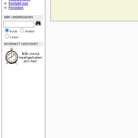
Midtstilling av nettside
Kontakt oss
CSS og Cutenews problem
Forsiden
Norske feilmeldinger
Bilde som link vises ikke i IE 8
SØK I WEBRESSURS
God på Google
Name drop your site?
Feedback? www.page1.me
Vurdering av nettsted
Kode
Artikler
ASP:NET-lukke-åpne
Linker
Posisjoneringsproblem i CSS (adjacent float)
ASP.NET-Trege knapper, virker-virker ikke
INTERNETT HASTIGHET
Update AccessTable ASP.NET
Låse tabeller
Tabeller
SQLDatabase på WebHotell
IIS-oppsett
Nedtellingsscript
Ajax, PHP - Sende input verdier til php
Trekke ut data OleDb
Lokal webserver Vista
Gratis webservices
Database diagrammer
Dublettverdier i en indeks
Registreringsside for asp
Landscape printing
SQL Server 2008 Express - nok en gang
SQL Server 2008 Express
ASP email
SQL View med bruk av count mellom datoer
Lær deg ASP.NET Del 3: Koble til database og v
Sortering
legge sammen tall med komma i tekstbokser ?