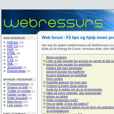
Web forum - Få tips og hjelp innen p
KODE EKSEMPLER
ASP.net
(199)
Her kan du spørre medlemmene på WebRessurs.no 
ASP 3.0
(111)
Klikk på et innlegg for å lese / besvare dette, eller kl
PHP
(30)
HTML
(66)
SQL
(89)
Blogg problem
CSS
(46)
Liste ut alle eposter fra access og sende til alle 
XML
(7)
epost til alle kunder fra websiden
JavaScript
(78)
Addere tall med desimaler
Diverse kode
(13)
epost til kunder fra mailform
Access database og AutoMail
form-control
ARTIKLER / RESSURSER
Nullstille telleren for hver dag
Programmering
(22)
Vuderer å endre disse sidene
System og drift
(15)
Kode for å sjekke om du er et menneske.
Trafikk og inntekt
(11)
søke på egne nettsider, alle dokumenter
Guider og tips
(22)
admin og bilder
Nyttig lesestoff
(23)
Dette problemet også?
Web forum
(604)
Hva er dette, å hva må gjøres?
Link galleri
(565)
Sende en epost til admin fra en form på nettsiden
accessdatabase