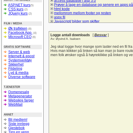
KURS / TUTORIALS
access database i asp 3.0
Prøver å lage en database og senere en apps på
ASP.NET kurs
(5)
html kode
CSS kurs
(2)
mellomrom mellom footer og resten
JQuery kurs
(2)
aspx fil
Javascript/ bilder som skifter
FILM / MEDIA
Spørsmål om hva må jeg gjør å bruke mysql/sql t
Øk trafikken
(8)
å lage et student register
Facebook App.
(4)
Lik i ulike browsere
Logge antall downloads
[
Besvar
]
Microsoft CEO
(6)
checkBoxList
Av: Øyvind A. Isaksen
ASP.net kontaktskjema
Hvordan bruke session sammen med listeboks og
Jeg skal logge hvor mange som laster ned en fil fra 
GRATIS SOFTWARE
Hyperlink-vise informasjon uten nytt vindu
Hvis man klikker på linken så kan man jo bare routes
Server & web
Vise kun de 10 siste poster
men folk ønsker også å høyreklikke på linken og ve
Internett & epost
tekst sjekk
Systemverktøy
Liste ut poster i asp
Sikkerhet
Form
Fildeling
spørsmål om litt hjelp til denne siden
Lyd & media
Trenger en tilbakemelding på denne forsiden
Diverse software
hvordan logge seg inn på sin egen e-mail adres
login i ASP
TJENESTER
Sjekk på e-postadresseformat
Domenesalg
Bytte om på tekst i tekstbokser ASP.NET
Metagenerator
Verdier tekstfelt -databasen
Websikre farger
Struktur på databaser
WebMail
si opp abbonementet
Personalregister
Lever nettstedet??
ANNET
Vise produkter
Bli medlem!
Light box og css
Siste innlegg
Hjelp til å forstå :-)
Gjestebok
SQL (og kobling mot databaser med PHP)
Tips en venn