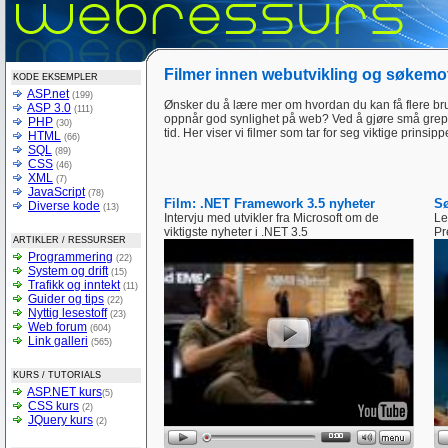
Filmer innen webutvikling og søkemo
KODE EKSEMPLER
ASP.net
(199)
Ønsker du å lære mer om hvordan du kan få flere br
ASP 3.0
(111)
oppnår god synlighet på web? Ved å gjøre små grep
PHP
(30)
tid. Her viser vi filmer som tar for seg viktige prins
HTML
(66)
SQL
(89)
CSS
(46)
XML
(7)
JavaScript
(78)
Film: .NET Framework 3.5 nyheter
Sø
Diverse kode
(13)
Intervju med utvikler fra Microsoft om de
Le
viktigste nyheter i .NET 3.5
Pr
ARTIKLER / RESSURSER
Programmering
(22)
System og drift
(15)
Trafikk og inntekt
(11)
Guider og tips
(22)
Nyttig lesestoff
(23)
Web forum
(604)
Link galleri
(565)
KURS / TUTORIALS
ASP.NET kurs
(5)
CSS kurs
(2)
JQuery kurs
(2)