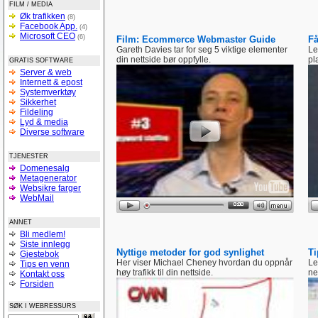
FILM / MEDIA
Øk trafikken
(8)
Facebook App.
(4)
Microsoft CEO
(6)
Film: Ecommerce Webmaster Guide
Få
Gareth Davies tar for seg 5 viktige elementer
Le
din nettside bør oppfylle.
pl
GRATIS SOFTWARE
Server & web
Internett & epost
Systemverktøy
Sikkerhet
Fildeling
Lyd & media
Diverse software
TJENESTER
Domenesalg
Metagenerator
Websikre farger
WebMail
ANNET
Bli medlem!
Siste innlegg
Nyttige metoder for god synlighet
Ti
Gjestebok
Her viser Michael Cheney hvordan du oppnår
Le
Tips en venn
høy trafikk til din nettside.
ne
Kontakt oss
Forsiden
SØK I WEBRESSURS