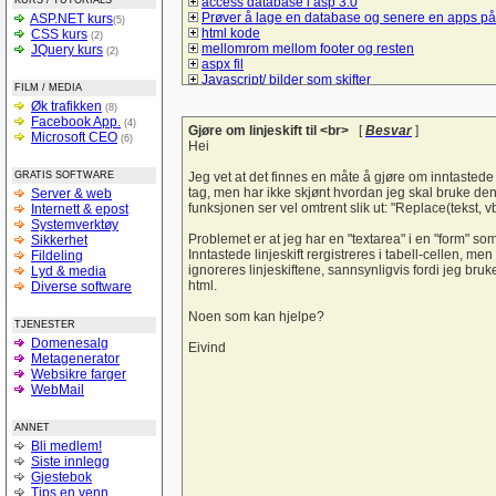
KURS / TUTORIALS
access database i asp 3.0
Prøver å lage en database og senere en apps på
ASP.NET kurs
(5)
html kode
CSS kurs
(2)
mellomrom mellom footer og resten
JQuery kurs
(2)
aspx fil
Javascript/ bilder som skifter
FILM / MEDIA
Spørsmål om hva må jeg gjør å bruke mysql/sql t
Øk trafikken
(8)
å lage et student register
Facebook App.
(4)
Lik i ulike browsere
Gjøre om linjeskift til <br>
[
Besvar
]
Microsoft CEO
(6)
checkBoxList
Hei
ASP.net kontaktskjema
Hvordan bruke session sammen med listeboks og
GRATIS SOFTWARE
Jeg vet at det finnes en måte å gjøre om inntastede li
Hyperlink-vise informasjon uten nytt vindu
tag, men har ikke skjønt hvordan jeg skal bruke den
Server & web
Vise kun de 10 siste poster
funksjonen ser vel omtrent slik ut: "Replace(tekst, 
Internett & epost
tekst sjekk
Systemverktøy
Liste ut poster i asp
Problemet er at jeg har en "textarea" i en "form" so
Sikkerhet
Form
Inntastede linjeskift rergistreres i tabell-cellen, m
Fildeling
spørsmål om litt hjelp til denne siden
ignoreres linjeskiftene, sannsynligvis fordi jeg bru
Lyd & media
Trenger en tilbakemelding på denne forsiden
html.
Diverse software
hvordan logge seg inn på sin egen e-mail adres
login i ASP
Noen som kan hjelpe?
TJENESTER
Sjekk på e-postadresseformat
Domenesalg
Bytte om på tekst i tekstbokser ASP.NET
Eivind
Metagenerator
Verdier tekstfelt -databasen
Websikre farger
Struktur på databaser
WebMail
si opp abbonementet
Personalregister
Lever nettstedet??
ANNET
Vise produkter
Bli medlem!
Light box og css
Siste innlegg
Hjelp til å forstå :-)
Gjestebok
SQL (og kobling mot databaser med PHP)
Tips en venn