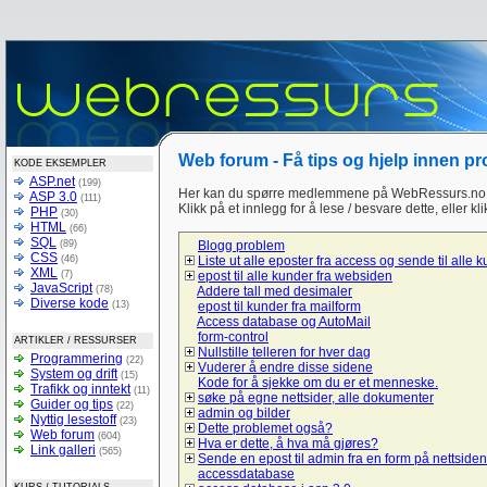
Web forum - Få tips og hjelp innen p
KODE EKSEMPLER
ASP.net
(199)
Her kan du spørre medlemmene på WebRessurs.no 
ASP 3.0
(111)
Klikk på et innlegg for å lese / besvare dette, eller kl
PHP
(30)
HTML
(66)
SQL
(89)
Blogg problem
CSS
(46)
Liste ut alle eposter fra access og sende til alle 
XML
(7)
epost til alle kunder fra websiden
JavaScript
(78)
Addere tall med desimaler
Diverse kode
(13)
epost til kunder fra mailform
Access database og AutoMail
form-control
ARTIKLER / RESSURSER
Nullstille telleren for hver dag
Programmering
(22)
Vuderer å endre disse sidene
System og drift
(15)
Kode for å sjekke om du er et menneske.
Trafikk og inntekt
(11)
søke på egne nettsider, alle dokumenter
Guider og tips
(22)
admin og bilder
Nyttig lesestoff
(23)
Dette problemet også?
Web forum
(604)
Hva er dette, å hva må gjøres?
Link galleri
(565)
Sende en epost til admin fra en form på nettsiden
accessdatabase