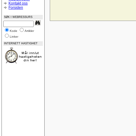
Midtstilling av nettside
Kontakt oss
CSS og Cutenews problem
Forsiden
Norske feilmeldinger
Bilde som link vises ikke i IE 8
SØK I WEBRESSURS
God på Google
Name drop your site?
Feedback? www.page1.me
Vurdering av nettsted
Kode
Artikler
ASP:NET-lukke-åpne
Linker
Posisjoneringsproblem i CSS (adjacent float)
ASP.NET-Trege knapper, virker-virker ikke
INTERNETT HASTIGHET
Update AccessTable ASP.NET
Låse tabeller
Tabeller
SQLDatabase på WebHotell
IIS-oppsett
Nedtellingsscript
Ajax, PHP - Sende input verdier til php
Trekke ut data OleDb
Lokal webserver Vista
Gratis webservices
Database diagrammer
Dublettverdier i en indeks
Registreringsside for asp
Landscape printing
SQL Server 2008 Express - nok en gang
SQL Server 2008 Express
ASP email
SQL View med bruk av count mellom datoer
Lær deg ASP.NET Del 3: Koble til database og v
Sortering
legge sammen tall med komma i tekstbokser ?