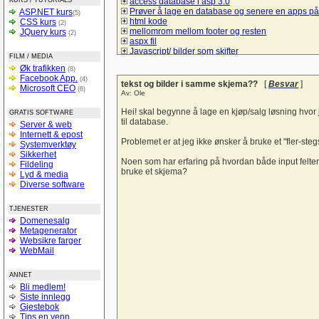
KURS / TUTORIALS
access database i asp 3.0
Prøver å lage en database og senere en apps på
ASP.NET kurs
(5)
html kode
CSS kurs
(2)
mellomrom mellom footer og resten
JQuery kurs
(2)
aspx fil
Javascript/ bilder som skifter
FILM / MEDIA
Spørsmål om hva må jeg gjør å bruke mysql/sql t
Øk trafikken
(8)
å lage et student register
Facebook App.
(4)
Lik i ulike browsere
tekst og bilder i samme skjema??
[
Besvar
]
Microsoft CEO
(6)
checkBoxList
Av: Ole
ASP.net kontaktskjema
Hvordan bruke session sammen med listeboks og
Hei! skal begynne å lage en kjøp/salg løsning hvor 
GRATIS SOFTWARE
Hyperlink-vise informasjon uten nytt vindu
til database.
Server & web
Vise kun de 10 siste poster
Internett & epost
tekst sjekk
Problemet er at jeg ikke ønsker å bruke et "fler-ste
Systemverktøy
Liste ut poster i asp
Sikkerhet
Form
Noen som har erfaring på hvordan både input felter
Fildeling
spørsmål om litt hjelp til denne siden
bruke et skjema?
Lyd & media
Trenger en tilbakemelding på denne forsiden
Diverse software
hvordan logge seg inn på sin egen e-mail adres
login i ASP
TJENESTER
Sjekk på e-postadresseformat
Domenesalg
Bytte om på tekst i tekstbokser ASP.NET
Metagenerator
Verdier tekstfelt -databasen
Websikre farger
Struktur på databaser
WebMail
si opp abbonementet
Personalregister
Lever nettstedet??
ANNET
Vise produkter
Bli medlem!
Light box og css
Siste innlegg
Hjelp til å forstå :-)
Gjestebok
SQL (og kobling mot databaser med PHP)
Tips en venn