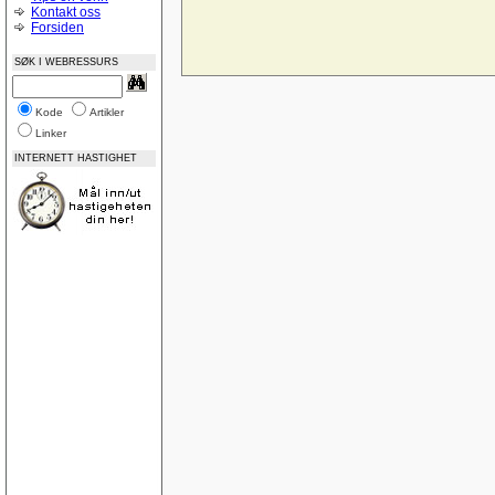
Midtstilling av nettside
Kontakt oss
CSS og Cutenews problem
Forsiden
Norske feilmeldinger
Bilde som link vises ikke i IE 8
SØK I WEBRESSURS
God på Google
Name drop your site?
Feedback? www.page1.me
Vurdering av nettsted
Kode
Artikler
ASP:NET-lukke-åpne
Linker
Posisjoneringsproblem i CSS (adjacent float)
ASP.NET-Trege knapper, virker-virker ikke
INTERNETT HASTIGHET
Update AccessTable ASP.NET
Låse tabeller
Tabeller
SQLDatabase på WebHotell
IIS-oppsett
Nedtellingsscript
Ajax, PHP - Sende input verdier til php
Trekke ut data OleDb
Lokal webserver Vista
Gratis webservices
Database diagrammer
Dublettverdier i en indeks
Registreringsside for asp
Landscape printing
SQL Server 2008 Express - nok en gang
SQL Server 2008 Express
ASP email
SQL View med bruk av count mellom datoer
Lær deg ASP.NET Del 3: Koble til database og v
Sortering
legge sammen tall med komma i tekstbokser ?