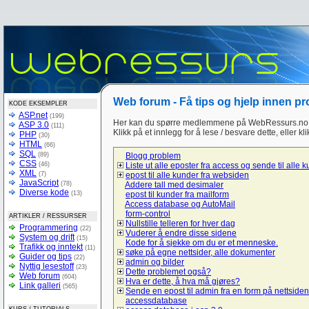
Web forum - Få tips og hjelp innen p
KODE EKSEMPLER
ASP.net
(199)
Her kan du spørre medlemmene på WebRessurs.no 
ASP 3.0
(111)
Klikk på et innlegg for å lese / besvare dette, eller kl
PHP
(30)
HTML
(66)
SQL
(89)
Blogg problem
CSS
(46)
Liste ut alle eposter fra access og sende til alle 
XML
(7)
epost til alle kunder fra websiden
JavaScript
(78)
Addere tall med desimaler
Diverse kode
(13)
epost til kunder fra mailform
Access database og AutoMail
form-control
ARTIKLER / RESSURSER
Nullstille telleren for hver dag
Programmering
(22)
Vuderer å endre disse sidene
System og drift
(15)
Kode for å sjekke om du er et menneske.
Trafikk og inntekt
(11)
søke på egne nettsider, alle dokumenter
Guider og tips
(22)
admin og bilder
Nyttig lesestoff
(23)
Dette problemet også?
Web forum
(604)
Hva er dette, å hva må gjøres?
Link galleri
(565)
Sende en epost til admin fra en form på nettsiden
accessdatabase