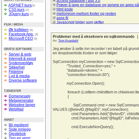
KURS / TUTORIALS
access database i asp 3.0
Prøver å lage en database og senere en apps på
ASP.NET kurs
(5)
html kode
CSS kurs
(2)
mellomrom mellom footer og resten
JQuery kurs
(2)
aspx fil
Javascript/ bilder som skifter
FILM / MEDIA
Spørsmål om hva må jeg gjør å bruke mysql/sql t
Øk trafikken
(8)
å lage et student register
Facebook App.
(4)
Lik i ulike browsere
Problemer med å eksekvere en sqlkommando
[
Microsoft CEO
(6)
checkBoxList
Av:
Tom Knardahl
ASP.net kontaktskjema
Hvordan bruke session sammen med listeboks og
Jeg ønsker å sette inn recorder i en tabell på grunn
GRATIS SOFTWARE
Hyperlink-vise informasjon uten nytt vindu
en dropdownliste.Koden er som følger:
Server & web
Vise kun de 10 siste poster
Internett & epost
tekst sjekk
SqlConnection myConnection = new SqlConnectio
Systemverktøy
Liste ut poster i asp
"Trusted_Connection=yes;" +
Sikkerhet
Form
"database=skolen;" +
Fildeling
spørsmål om litt hjelp til denne siden
"connection timeout=30");
Lyd & media
Trenger en tilbakemelding på denne forsiden
Diverse software
hvordan logge seg inn på sin egen e-mail adres
myConnection.Open();
login i ASP
TJENESTER
Sjekk på e-postadresseformat
foreach (ListItem chklstItem in chkelever.It
Domenesalg
Bytte om på tekst i tekstbokser ASP.NET
{
Metagenerator
Verdier tekstfelt -databasen
Websikre farger
Struktur på databaser
SqlCommand cmd = new SqlCommand("INSER
WebMail
si opp abbonementet
VALUES (@elevID,@fagID)", myConnection);
Personalregister
cmd.Parameters.Add("@elevID", chklstIte
Lever nettstedet??
cmd.Parameters.Add("@fagID", lstFellesfag.
ANNET
Vise produkter
Bli medlem!
Light box og css
cmd.ExecuteNonQuery();
Siste innlegg
Hjelp til å forstå :-)
Gjestebok
SQL (og kobling mot databaser med PHP)
Tips en venn