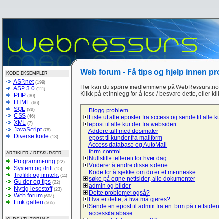
Web forum - Få tips og hjelp innen p
KODE EKSEMPLER
ASP.net
(199)
Her kan du spørre medlemmene på WebRessurs.no 
ASP 3.0
(111)
Klikk på et innlegg for å lese / besvare dette, eller kl
PHP
(30)
HTML
(66)
SQL
(89)
Blogg problem
CSS
(46)
Liste ut alle eposter fra access og sende til alle 
XML
(7)
epost til alle kunder fra websiden
JavaScript
(78)
Addere tall med desimaler
Diverse kode
(13)
epost til kunder fra mailform
Access database og AutoMail
form-control
ARTIKLER / RESSURSER
Nullstille telleren for hver dag
Programmering
(22)
Vuderer å endre disse sidene
System og drift
(15)
Kode for å sjekke om du er et menneske.
Trafikk og inntekt
(11)
søke på egne nettsider, alle dokumenter
Guider og tips
(22)
admin og bilder
Nyttig lesestoff
(23)
Dette problemet også?
Web forum
(604)
Hva er dette, å hva må gjøres?
Link galleri
(565)
Sende en epost til admin fra en form på nettsiden
accessdatabase