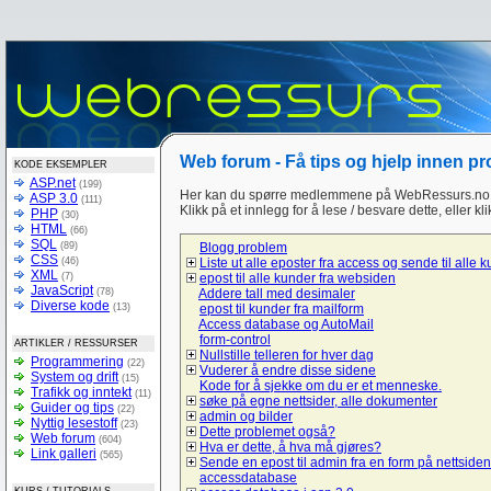
Web forum - Få tips og hjelp innen p
KODE EKSEMPLER
ASP.net
(199)
Her kan du spørre medlemmene på WebRessurs.no 
ASP 3.0
(111)
Klikk på et innlegg for å lese / besvare dette, eller kl
PHP
(30)
HTML
(66)
SQL
(89)
Blogg problem
CSS
(46)
Liste ut alle eposter fra access og sende til alle 
XML
(7)
epost til alle kunder fra websiden
JavaScript
(78)
Addere tall med desimaler
Diverse kode
(13)
epost til kunder fra mailform
Access database og AutoMail
form-control
ARTIKLER / RESSURSER
Nullstille telleren for hver dag
Programmering
(22)
Vuderer å endre disse sidene
System og drift
(15)
Kode for å sjekke om du er et menneske.
Trafikk og inntekt
(11)
søke på egne nettsider, alle dokumenter
Guider og tips
(22)
admin og bilder
Nyttig lesestoff
(23)
Dette problemet også?
Web forum
(604)
Hva er dette, å hva må gjøres?
Link galleri
(565)
Sende en epost til admin fra en form på nettsiden
accessdatabase