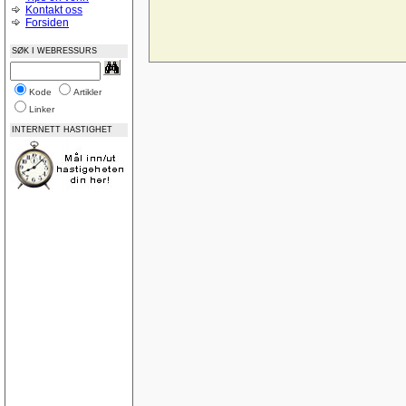
Midtstilling av nettside
Kontakt oss
CSS og Cutenews problem
Forsiden
Norske feilmeldinger
Bilde som link vises ikke i IE 8
SØK I WEBRESSURS
God på Google
Name drop your site?
Feedback? www.page1.me
Vurdering av nettsted
Kode
Artikler
ASP:NET-lukke-åpne
Linker
Posisjoneringsproblem i CSS (adjacent float)
ASP.NET-Trege knapper, virker-virker ikke
INTERNETT HASTIGHET
Update AccessTable ASP.NET
Låse tabeller
Tabeller
SQLDatabase på WebHotell
IIS-oppsett
Nedtellingsscript
Ajax, PHP - Sende input verdier til php
Trekke ut data OleDb
Lokal webserver Vista
Gratis webservices
Database diagrammer
Dublettverdier i en indeks
Registreringsside for asp
Landscape printing
SQL Server 2008 Express - nok en gang
SQL Server 2008 Express
ASP email
SQL View med bruk av count mellom datoer
Lær deg ASP.NET Del 3: Koble til database og v
Sortering
legge sammen tall med komma i tekstbokser ?