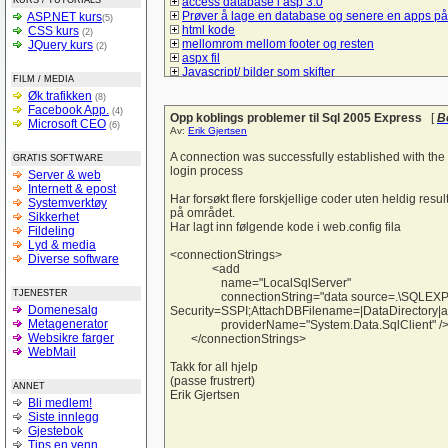
KURS / TUTORIALS
access database i asp 3.0
Prøver å lage en database og senere en apps på
ASP.NET kurs
(5)
html kode
CSS kurs
(2)
mellomrom mellom footer og resten
JQuery kurs
(2)
aspx fil
Javascript/ bilder som skifter
FILM / MEDIA
Spørsmål om hva må jeg gjør å bruke mysql/sql t
Øk trafikken
(8)
å lage et student register
Facebook App.
(4)
Lik i ulike browsere
Opp koblings problemer til Sql 2005 Express
[
B
Microsoft CEO
(6)
checkBoxList
Av:
Erik Gjertsen
ASP.net kontaktskjema
Hvordan bruke session sammen med listeboks og
A connection was successfully established with the 
GRATIS SOFTWARE
Hyperlink-vise informasjon uten nytt vindu
login process
Server & web
Vise kun de 10 siste poster
Internett & epost
tekst sjekk
Har forsøkt flere forskjellige coder uten heldig resu
Systemverktøy
Liste ut poster i asp
på området.
Sikkerhet
Form
Har lagt inn følgende kode i web.config fila
Fildeling
spørsmål om litt hjelp til denne siden
Lyd & media
Trenger en tilbakemelding på denne forsiden
<connectionStrings>
Diverse software
hvordan logge seg inn på sin egen e-mail adres
<add
login i ASP
name="LocalSqlServer"
TJENESTER
Sjekk på e-postadresseformat
connectionString="data source=.\SQLEXPR
Domenesalg
Bytte om på tekst i tekstbokser ASP.NET
Security=SSPI;AttachDBFilename=|DataDirectory|a
Metagenerator
Verdier tekstfelt -databasen
providerName="System.Data.SqlClient" /
Websikre farger
Struktur på databaser
</connectionStrings>
WebMail
si opp abbonementet
Personalregister
Takk for all hjelp
Lever nettstedet??
(passe frustrert)
ANNET
Vise produkter
Erik Gjertsen
Bli medlem!
Light box og css
Siste innlegg
Hjelp til å forstå :-)
Gjestebok
SQL (og kobling mot databaser med PHP)
Tips en venn