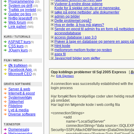
Programmering
(22)
Vuderer å endre disse sidene
System og drift
(15)
Kode for å sjekke om du er et menneske.
Trafikk og inntekt
(11)
søke på egne nettsider, alle dokumenter
Guider og tips
(22)
admin og bilder
Nyttig lesestoff
(23)
Dette problemet også?
Web forum
(604)
Hva er dette, å hva må gjøres?
Link galleri
(565)
Sende en epost til admin fra en form på nettsiden
accessdatabase
KURS / TUTORIALS
access database i asp 3.0
Prøver å lage en database og senere en apps på
ASP.NET kurs
(5)
html kode
CSS kurs
(2)
mellomrom mellom footer og resten
JQuery kurs
(2)
aspx fil
Javascript/ bilder som skifter
FILM / MEDIA
Spørsmål om hva må jeg gjør å bruke mysql/sql t
Øk trafikken
(8)
å lage et student register
Facebook App.
(4)
Lik i ulike browsere
Opp koblings problemer til Sql 2005 Express
[
B
Microsoft CEO
(6)
checkBoxList
Av:
Erik Gjertsen
ASP.net kontaktskjema
Hvordan bruke session sammen med listeboks og
A connection was successfully established with the 
GRATIS SOFTWARE
Hyperlink-vise informasjon uten nytt vindu
login process
Server & web
Vise kun de 10 siste poster
Internett & epost
tekst sjekk
Har forsøkt flere forskjellige coder uten heldig resu
Systemverktøy
Liste ut poster i asp
på området.
Sikkerhet
Form
Har lagt inn følgende kode i web.config fila
Fildeling
spørsmål om litt hjelp til denne siden
Lyd & media
Trenger en tilbakemelding på denne forsiden
<connectionStrings>
Diverse software
hvordan logge seg inn på sin egen e-mail adres
<add
login i ASP
name="LocalSqlServer"
TJENESTER
Sjekk på e-postadresseformat
connectionString="data source=.\SQLEXPR
Domenesalg
Bytte om på tekst i tekstbokser ASP.NET
Security=SSPI;AttachDBFilename=|DataDirectory|a
Metagenerator
Verdier tekstfelt -databasen