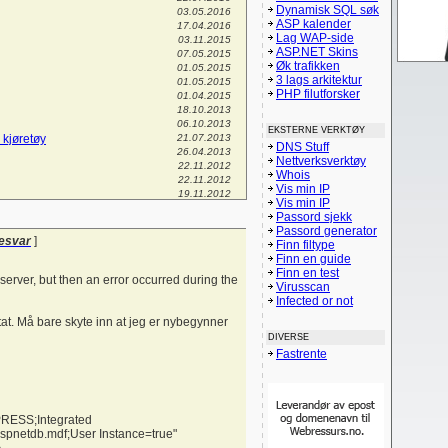
Dynamisk SQL søk
03.05.2016
ASP kalender
17.04.2016
Lag WAP-side
03.11.2015
ASP.NET Skins
07.05.2015
Øk trafikken
01.05.2015
3 lags arkitektur
01.05.2015
PHP filutforsker
01.04.2015
18.10.2013
06.10.2013
EKSTERNE VERKTØY
 kjøretøy
21.07.2013
DNS Stuff
26.04.2013
Nettverksverktøy
22.11.2012
Whois
22.11.2012
Vis min IP
19.11.2012
Vis min IP
il info hjemmesiden
01.08.2012
Passord sjekk
14.06.2012
Passord generator
11.05.2012
esvar
]
Finn filtype
03.05.2012
Finn en guide
30.03.2012
Finn en test
 egendefinert klasse?
16.02.2012
server, but then an error occurred during the
Virusscan
05.02.2012
Infected or not
17.01.2012
08.01.2012
ltat. Må bare skyte inn at jeg er nybegynner
03.01.2012
DIVERSE
28.12.2011
Fastrente
06.10.2011
01.07.2011
se?
26.06.2011
13.05.2011
04.05.2011
ESS;Integrated
03.05.2011
spnetdb.mdf;User Instance=true"
30.04.2011