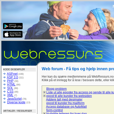
Web forum - Få tips og hjelp innen p
KODE EKSEMPLER
ASP.net
(199)
Her kan du spørre medlemmene på WebRessurs.no 
ASP 3.0
(111)
Klikk på et innlegg for å lese / besvare dette, eller kl
PHP
(30)
HTML
(66)
SQL
(89)
Blogg problem
CSS
(46)
Liste ut alle eposter fra access og sende til alle 
XML
(7)
epost til alle kunder fra websiden
JavaScript
(78)
Addere tall med desimaler
Diverse kode
(13)
epost til kunder fra mailform
Access database og AutoMail
form-control
ARTIKLER / RESSURSER
Nullstille telleren for hver dag