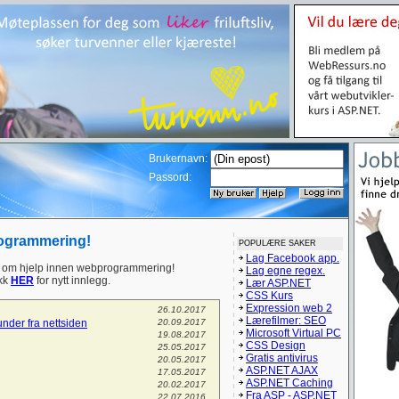
Brukernavn:
Passord:
rogrammering!
POPULÆRE SAKER
Lag Facebook app.
om hjelp innen webprogrammering!
Lag egne regex.
ikk
HER
for nytt innlegg.
Lær ASP.NET
CSS Kurs
Expression web 2
26.10.2017
Lærefilmer: SEO
kunder fra nettsiden
20.09.2017
Microsoft Virtual PC
19.08.2017
CSS Design
25.05.2017
Gratis antivirus
20.05.2017
ASP.NET AJAX
17.05.2017
ASP.NET Caching
20.02.2017
Fra ASP - ASP.NET
22.07.2016