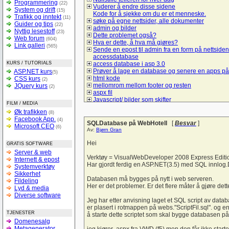
Programmering
(22)
Vuderer å endre disse sidene
System og drift
(15)
Kode for å sjekke om du er et menneske.
Trafikk og inntekt
(11)
søke på egne nettsider, alle dokumenter
Guider og tips
(22)
admin og bilder
Nyttig lesestoff
(23)
Dette problemet også?
Web forum
(604)
Hva er dette, å hva må gjøres?
Link galleri
(565)
Sende en epost til admin fra en form på nettsiden
accessdatabase
KURS / TUTORIALS
access database i asp 3.0
Prøver å lage en database og senere en apps på
ASP.NET kurs
(5)
html kode
CSS kurs
(2)
mellomrom mellom footer og resten
JQuery kurs
(2)
aspx fil
Javascript/ bilder som skifter
FILM / MEDIA
Spørsmål om hva må jeg gjør å bruke mysql/sql t
Øk trafikken
(8)
å lage et student register
Facebook App.
(4)
Lik i ulike browsere
SQLDatabase på WebHotell
[
Besvar
]
Microsoft CEO
(6)
checkBoxList
Av:
Bjørn Gran
ASP.net kontaktskjema
Hvordan bruke session sammen med listeboks og
Hei
GRATIS SOFTWARE
Hyperlink-vise informasjon uten nytt vindu
Server & web
Vise kun de 10 siste poster
Verktøy = VisualWebDeveloper 2008 Express Editi
Internett & epost
tekst sjekk
Har gjordt ferdig en ASP.NET(3.5) med SQL innl
Systemverktøy
Liste ut poster i asp
Sikkerhet
Form
Databasen må bygges på nytt i web serveren.
Fildeling
spørsmål om litt hjelp til denne siden
Her er det problemer. Er det flere måter å gjøre det
Lyd & media
Trenger en tilbakemelding på denne forsiden
Diverse software
hvordan logge seg inn på sin egen e-mail adres
Jeg har etter anvisning laget et SQL script av d
login i ASP
er plasert i rotmappen på webs."ScriptFil.sql". og en
TJENESTER
Sjekk på e-postadresseformat
å starte dette scriptet som skal bygge databasen på
Domenesalg
Bytte om på tekst i tekstbokser ASP.NET
Metagenerator
Verdier tekstfelt -databasen