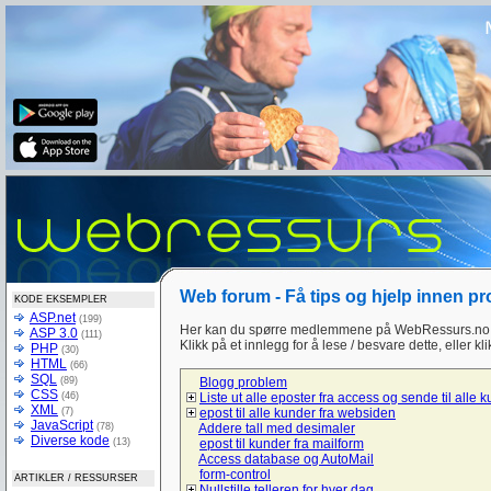
Web forum - Få tips og hjelp innen p
KODE EKSEMPLER
ASP.net
(199)
Her kan du spørre medlemmene på WebRessurs.no 
ASP 3.0
(111)
Klikk på et innlegg for å lese / besvare dette, eller kl
PHP
(30)
HTML
(66)
SQL
(89)
Blogg problem
CSS
(46)
Liste ut alle eposter fra access og sende til alle 
XML
(7)
epost til alle kunder fra websiden
JavaScript
(78)
Addere tall med desimaler
Diverse kode
(13)
epost til kunder fra mailform
Access database og AutoMail
form-control
ARTIKLER / RESSURSER
Nullstille telleren for hver dag