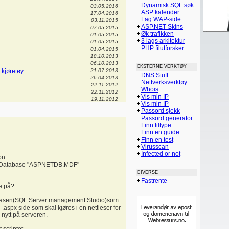
Dynamisk SQL søk
03.05.2016
ASP kalender
17.04.2016
Lag WAP-side
03.11.2015
ASP.NET Skins
07.05.2015
Øk trafikken
01.05.2015
3 lags arkitektur
01.05.2015
PHP filutforsker
01.04.2015
18.10.2013
06.10.2013
EKSTERNE VERKTØY
 kjøretøy
21.07.2013
DNS Stuff
26.04.2013
Nettverksverktøy
22.11.2012
Whois
22.11.2012
Vis min IP
19.11.2012
Vis min IP
il info hjemmesiden
01.08.2012
Passord sjekk
14.06.2012
Passord generator
11.05.2012
Finn filtype
03.05.2012
Finn en guide
30.03.2012
Finn en test
 egendefinert klasse?
16.02.2012
Virusscan
05.02.2012
Infected or not
17.01.2012
on
08.01.2012
og.Database "ASPNETDB.MDF"
03.01.2012
DIVERSE
28.12.2011
Fastrente
06.10.2011
te på?
01.07.2011
se?
26.06.2011
atabasen(SQL Server management Studio)som
13.05.2011
 .aspx side som skal kjøres i en nettleser for
04.05.2011
 nytt på serveren.
03.05.2011
30.04.2011