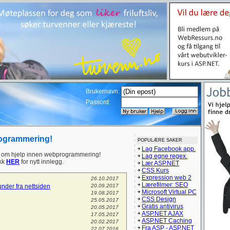
Brukernavn:
Passord:
rogrammering!
POPULÆRE SAKER
Lag Facebook app.
om hjelp innen webprogrammering!
Lag egne regex.
ikk
HER
for nytt innlegg.
Lær ASP.NET
CSS Kurs
Expression web 2
26.10.2017
Lærefilmer: SEO
kunder fra nettsiden
20.09.2017
Microsoft Virtual PC
19.08.2017
CSS Design
25.05.2017
Gratis antivirus
20.05.2017
ASP.NET AJAX
17.05.2017
ASP.NET Caching
20.02.2017
Fra ASP - ASP.NET
22.07.2016