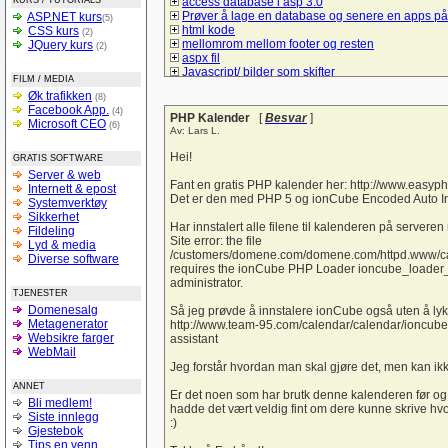
KURS / TUTORIALS
access database i asp 3.0
Prøver å lage en database og senere en apps på
ASP.NET kurs
(5)
html kode
CSS kurs
(2)
mellomrom mellom footer og resten
JQuery kurs
(2)
aspx fil
Javascript/ bilder som skifter
FILM / MEDIA
Spørsmål om hva må jeg gjør å bruke mysql/sql t
Øk trafikken
(8)
å lage et student register
Facebook App.
(4)
Lik i ulike browsere
PHP Kalender
[
Besvar
]
Microsoft CEO
(6)
checkBoxList
Av: Lars L.
ASP.net kontaktskjema
Hvordan bruke session sammen med listeboks og
Hei!
GRATIS SOFTWARE
Hyperlink-vise informasjon uten nytt vindu
Server & web
Vise kun de 10 siste poster
Fant en gratis PHP kalender her: http://www.easy
Internett & epost
tekst sjekk
Det er den med PHP 5 og ionCube Encoded Auto In
Systemverktøy
Liste ut poster i asp
Sikkerhet
Form
Har innstalert alle filene til kalenderen på serve
Fildeling
spørsmål om litt hjelp til denne siden
Site error: the file
Lyd & media
Trenger en tilbakemelding på denne forsiden
/customers/domene.com/domene.com/httpd.www/cale
Diverse software
hvordan logge seg inn på sin egen e-mail adres
requires the ionCube PHP Loader ioncube_loader_lin
login i ASP
administrator.
TJENESTER
Sjekk på e-postadresseformat
Domenesalg
Bytte om på tekst i tekstbokser ASP.NET
Så jeg prøvde å innstalere ionCube også uten å lyk
Metagenerator
Verdier tekstfelt -databasen
http://www.team-95.com/calendar/calendar/ioncube
Websikre farger
Struktur på databaser
assistant
WebMail
si opp abbonementet
Personalregister
Jeg forstår hvordan man skal gjøre det, men kan ikke
Lever nettstedet??
ANNET
Vise produkter
Er det noen som har brutk denne kalenderen før o
Bli medlem!
Light box og css
hadde det vært veldig fint om dere kunne skrive hvo
Siste innlegg
Hjelp til å forstå :-)
:)
Gjestebok
SQL (og kobling mot databaser med PHP)
Tips en venn