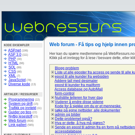
Web forum - Få tips og hjelp innen p
KODE EKSEMPLER
ASP.net
(199)
Her kan du spørre medlemmene på WebRessurs.no 
ASP 3.0
(111)
Klikk på et innlegg for å lese / besvare dette, eller kl
PHP
(30)
HTML
(66)
SQL
(89)
Blogg problem
CSS
(46)
Liste ut alle eposter fra access og sende til alle 
XML
(7)
epost til alle kunder fra websiden
JavaScript
(78)
Addere tall med desimaler
Diverse kode
(13)
epost til kunder fra mailform
Access database og AutoMail
form-control
ARTIKLER / RESSURSER
Nullstille telleren for hver dag
Programmering
(22)
Vuderer å endre disse sidene
System og drift
(15)
Kode for å sjekke om du er et menneske.
Trafikk og inntekt
(11)
søke på egne nettsider, alle dokumenter
Guider og tips
(22)
admin og bilder
Nyttig lesestoff
(23)
Dette problemet også?
Web forum
(604)
Hva er dette, å hva må gjøres?
Link galleri
(565)
Sende en epost til admin fra en form på nettsiden
accessdatabase