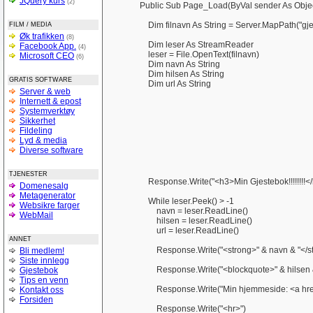
JQuery kurs
(2)
Public Sub Page_Load(ByVal sender As Object,
Dim filnavn As String = Server.MapPath("gjeste
FILM / MEDIA
Øk trafikken
(8)
Dim leser As StreamReader
Facebook App.
(4)
leser = File.OpenText(filnavn)
Microsoft CEO
(6)
Dim navn As String
Dim hilsen As String
GRATIS SOFTWARE
Dim url As String
Server & web
Internett & epost
Systemverktøy
Sikkerhet
Fildeling
Lyd & media
Diverse software
TJENESTER
Response.Write("<h3>Min Gjestebok!!!!!!!!</
Domenesalg
Metagenerator
While leser.Peek() > -1
Websikre farger
navn = leser.ReadLine()
WebMail
hilsen = leser.ReadLine()
url = leser.ReadLine()
ANNET
Response.Write("<strong>" & navn & "</str
Bli medlem!
Siste innlegg
Response.Write("<blockquote>" & hilsen & "
Gjestebok
Tips en venn
Response.Write("Min hjemmeside: <a href='" & u
Kontakt oss
Forsiden
Response.Write("<hr>")