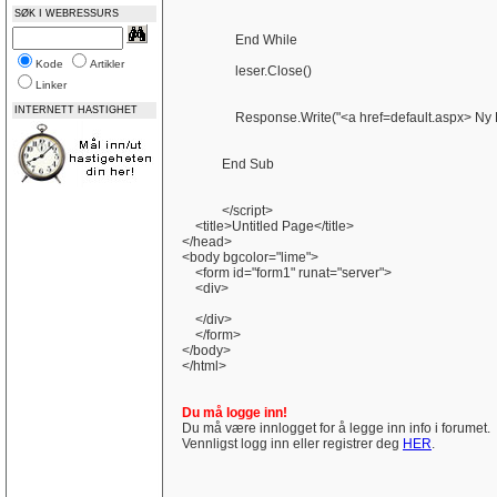
SØK I WEBRESSURS
End While
Kode
Artikler
leser.Close()
Linker
INTERNETT HASTIGHET
Response.Write("<a href=default.aspx> Ny Hil
End Sub
</script>
<title>Untitled Page</title>
</head>
<body bgcolor="lime">
<form id="form1" runat="server">
<div>
</div>
</form>
</body>
</html>
Du må logge inn!
Du må være innlogget for å legge inn info i forumet.
Vennligst logg inn eller registrer deg
HER
.