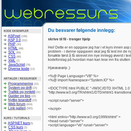
Du besvarer følgende innlegg:
KODE EKSEMPLER
ASP.net
(199)
skrive til fil - trenger hjelp
ASP 3.0
(111)
PHP
(30)
Hei! Dette er en oppgave jeg har i et kurs innen asp.n
HTML
(66)
problem - i denne oppgaven skal jeg få lest inn de n
SQL
(89)
forsøkte først å få skrevet inn nye innlegg øverst i 
CSS
(46)
kodeforslag på hvordan man kan lese inn fra slutten a
XML
(7)
JavaScript
(78)
Hjæææælp ;)
Diverse kode
(13)
<%@ Page Language="VB" %>
ARTIKLER / RESSURSER
<%@ import Namespace="System.IO" %>
Programmering
(22)
System og drift
<!DOCTYPE html PUBLIC "-//W3C//DTD XHTML 1.0 Tr
(15)
Trafikk og inntekt
"http://www.w3.org/TR/xhtml1/DTD/xhtml1-transitiona
(11)
Guider og tips
(22)
Nyttig lesestoff
<script runat="server">
(23)
Web forum
(604)
Link galleri
</script>
(565)
<html xmlns="http://www.w3.org/1999/xhtml" >
KURS / TUTORIALS
<head runat="server">
ASP.NET kurs
(5)
<script language="vb" runat="server">
CSS kurs
(2)