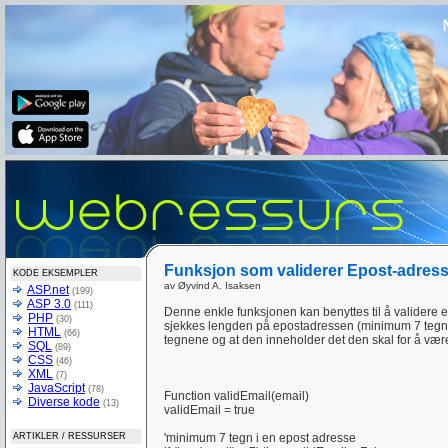
Funksjon som validerer Epost-adres
KODE EKSEMPLER
av Øyvind A. Isaksen
ASP.net
(199)
ASP 3.0
(111)
Denne enkle funksjonen kan benyttes til å validere 
PHP
(30)
sjekkes lengden på epostadressen (minimum 7 tegn)
HTML
(66)
tegnene og at den inneholder det den skal for å være
SQL
(89)
CSS
(46)
XML
(7)
JavaScript
(78)
Function validEmail(email)
Diverse kode
(13)
validEmail = true
ARTIKLER / RESSURSER
'minimum 7 tegn i en epost adresse