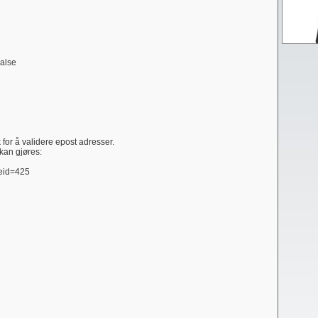
False
 for å validere epost adresser.
kan gjøres:
deid=425