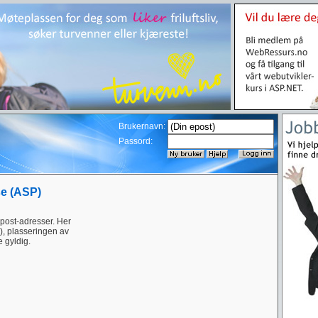
Brukernavn:
Passord:
se (ASP)
epost-adresser. Her
, plasseringen av
 gyldig.