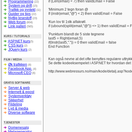
if (Len(email) < 7) then validEmail = False
Programmering
(22)
System og drift
(15)
'Minimum 2 tegn foran @
Trafikk og inntekt
(11)
If (instr(email,"@") < 2) then validEmail = False
Guider og tips
(22)
Nyttig lesestoff
(23)
'Kun lov til 1stk alfakrøll.
Web forum
(604)
if (ubound(split(email,"@")) <> 1) then validEmail = 
Link galleri
(565)
'Punktum blandt de 5 siste tegnene
KURS / TUTORIALS
last5 = Right(email,5)
ASP.NET kurs
(5)
if(Instr(last5,".")) = 0 then validEmail = false
CSS kurs
(2)
End Function
JQuery kurs
(2)
Kan også nevne at det ofte benyttes regulære uttrykk
FILM / MEDIA
Se dette kodeeksempelet i ASP.NET for hvordan det 
Øk trafikken
(8)
Facebook App.
(4)
http://www.webressurs.no/main/kode/detalj.asp?ko
Microsoft CEO
(6)
GRATIS SOFTWARE
Server & web
Internett & epost
Systemverktøy
Sikkerhet
Fildeling
Lyd & media
Diverse software
TJENESTER
Domenesalg
Metagenerator