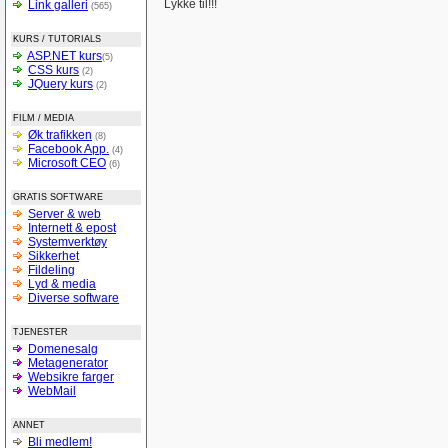
Lykke til!!!
Link galleri
(565)
KURS / TUTORIALS
ASP.NET kurs
(5)
CSS kurs
(2)
JQuery kurs
(2)
FILM / MEDIA
Øk trafikken
(8)
Facebook App.
(4)
Microsoft CEO
(6)
GRATIS SOFTWARE
Server & web
Internett & epost
Systemverktøy
Sikkerhet
Fildeling
Lyd & media
Diverse software
TJENESTER
Domenesalg
Metagenerator
Websikre farger
WebMail
ANNET
Bli medlem!