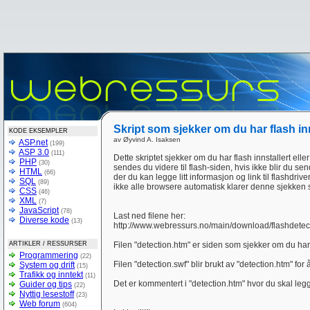
Skript som sjekker om du har flash inns
KODE EKSEMPLER
av Øyvind A. Isaksen
ASP.net
(199)
ASP 3.0
(111)
Dette skriptet sjekker om du har flash innstallert elle
PHP
(30)
sendes du videre til flash-siden, hvis ikke blir du send
HTML
(66)
der du kan legge litt informasjon og link til flashdrive
SQL
(89)
ikke alle browsere automatisk klarer denne sjekken 
CSS
(46)
XML
(7)
JavaScript
(78)
Last ned filene her:
Diverse kode
(13)
http://www.webressurs.no/main/download/flashdetect
ARTIKLER / RESSURSER
Filen "detection.htm" er siden som sjekker om du har 
Programmering
(22)
Filen "detection.swf" blir brukt av "detection.htm" for 
System og drift
(15)
Trafikk og inntekt
(11)
Det er kommentert i "detection.htm" hvor du skal legge 
Guider og tips
(22)
Nyttig lesestoff
(23)
Web forum
(604)