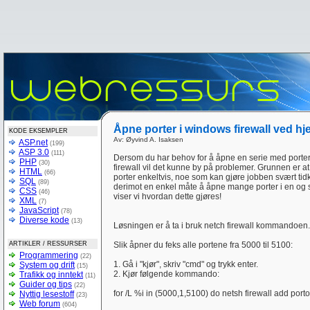
Åpne porter i windows firewall ved h
KODE EKSEMPLER
Av: Øyvind A. Isaksen
ASP.net
(199)
ASP 3.0
(111)
Dersom du har behov for å åpne en serie med porte
PHP
(30)
firewall vil det kunne by på problemer. Grunnen er 
HTML
(66)
porter enkeltvis, noe som kan gjøre jobben svært tid
SQL
(89)
derimot en enkel måte å åpne mange porter i en og
CSS
(46)
viser vi hvordan dette gjøres!
XML
(7)
JavaScript
(78)
Diverse kode
(13)
Løsningen er å ta i bruk netch firewall kommandoen
ARTIKLER / RESSURSER
Slik åpner du feks alle portene fra 5000 til 5100:
Programmering
(22)
1. Gå i "kjør", skriv "cmd" og trykk enter.
System og drift
(15)
2. Kjør følgende kommando:
Trafikk og inntekt
(11)
Guider og tips
(22)
for /L %i in (5000,1,5100) do netsh firewall add por
Nyttig lesestoff
(23)
Web forum
(604)