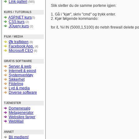
Link galleri
(565)
Slik sletter du de samme portene igjen:
KURS / TUTORIALS
1. Gå i "kjør", skriv "cmd" og trykk enter.
ASP.NET kurs
(5)
2. Kjør følgende kommando:
CSS kurs
(2)
JQuery kurs
(2)
for /L %I IN (5000,1,5100) do netsh firewall delete 
FILM / MEDIA
Øk trafikken
(8)
Facebook App.
(4)
Microsoft CEO
(6)
GRATIS SOFTWARE
Server & web
Internett & epost
Systemverktøy
Sikkerhet
Fildeling
Lyd & media
Diverse software
TJENESTER
Domenesalg
Metagenerator
Websikre farger
WebMail
ANNET
Bli medlem!